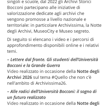
singoli e scuole, dal 2022 gli Arc
h
ivi Storic
i
Bocconi partecipano alle iniziative di
valorizzaz
i
one dedicate agli archivi che
vengono promosse a livello nazionale e
territoriale:
in particolare
Arc
h
iviss
i
ma
, la Notte
degli Arc
h
iv
i
,
MuseoCity e Museo segreto
.
Di seguito si elencano i video e i percorsi di
approfondimento disponibili online e i relativi
temi.
–
Lettere dal fronte. Gli studenti dell’Università
Bocconi e la Grande Guerra
Video
realizzato in occasione della
Notte degli
Archivi 2026
sul tema #Quello che non c’è
nell’ambito di Archivissima26.
–
Alle radici dell’Università Bocconi: il sogno di
un futuro realizzato
Video
realizzato in occasione della
Notte degli