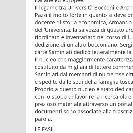
italiane ed europee.
Il legame tra Università Bocconi e Arch
Pazzi è molto forte in quanto si deve p
docente di storia economica, Armando S
dell’Università, la salvezza di questo ar
riordinato e inventariato nel corso di l
dedizione di un altro bocconiano, Sergi
carte Saminiati dedicò letteralmente la 
Il nucleo che maggiormente caratterizz
costituito da migliaia di lettere commerc
Saminiati dai mercanti di numerose città 
e spedite dalle sedi della famiglia tosc
Proprio a questo nucleo è stato dedicato
con lo scopo di favorire la ricerca oltr
prezioso materiale attraverso un porta
documenti
sono
associate alla trascriz
parola.
LE FASI