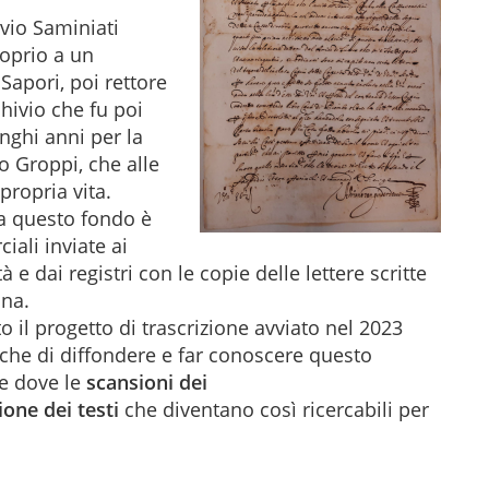
ivio Saminiati
roprio a un
apori, poi rettore
chivio che fu poi
unghi anni per la
o Groppi, che alle
propria vita.
a questo fondo è
iali inviate ai
e dai registri con le copie delle lettere scritte
ana.
 il progetto di trascrizione avviato nel 2023
e che di diffondere e far conoscere questo
le dove le
scansioni dei
ione dei testi
che diventano così ricercabili per