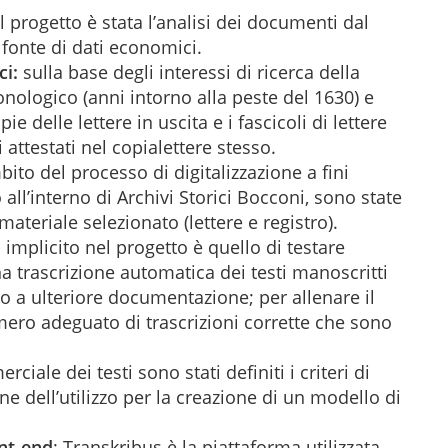
l progetto è stata l’analisi dei documenti dal
fonte di dati economici.
ci:
sulla base degli interessi di ricerca della
ronologico (anni intorno alla peste del 1630) e
pie delle lettere in uscita e i fascicoli di lettere
 attestati nel copialettere stesso.
mbito del processo di digitalizzazione a fini
 all’interno di Archivi Storici Bocconi, sono state
 materiale selezionato (lettere e registro).
vo implicito nel progetto è quello di testare
a trascrizione automatica dei testi manoscritti
o a ulteriore documentazione; per allenare il
ero adeguato di trascrizioni corrette che sono
ciale dei testi sono stati definiti i criteri di
ione dell’utilizzo per la creazione di un modello di
nt-end
: Transkribus è la piattaforma utilizzata