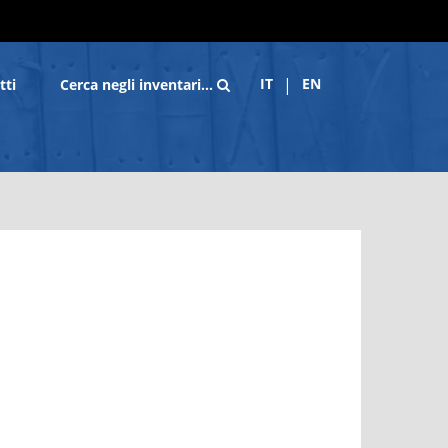
IT
EN
tti
Cerca negli inventari…